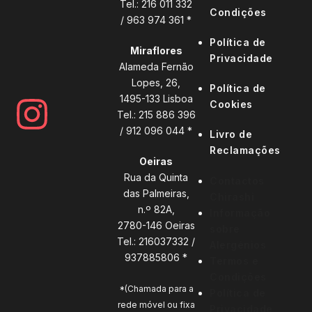
Tel.:
216 011 332
Condições
/
963 974 361 *
Política de
Miraflores
Privacidade
Alameda Fernão
Lopes, 26,
Política de
1495-133 Lisboa
Cookies
Tel.:
215 886 396
/
912 096 044 *
Livro de
Reclamações
Oeiras
Rua da Quinta
Contactos
das Palmeiras,
Chirashi
n.º 82A,
Informação
2780-146 Oeiras
sobre
Tel.:
216037332
/
Alergénios
937885806 *
Termos e
Condições
*(Chamada para a
Política de
rede móvel ou fixa
Privacidade