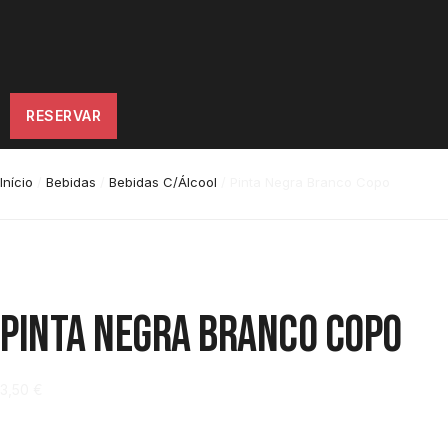
RESERVAR
Início
/
Bebidas
/
Bebidas C/Álcool
/ Pinta Negra Branco Copo
Pinta Negra Branco Copo
3,50
€