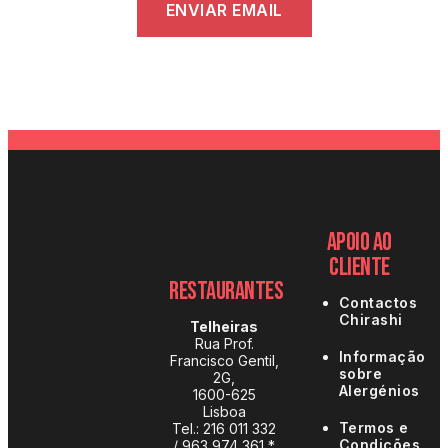
ENVIAR EMAIL
Apoio ao
Cliente
Restaurantes
Contactos
Chirashi
Telheiras
Rua Prof.
Informação
Francisco Gentil,
sobre
2G,
Alergénios
1600-625
Lisboa
Termos e
Tel.:
216 011 332
Condições
/
963 974 361 *