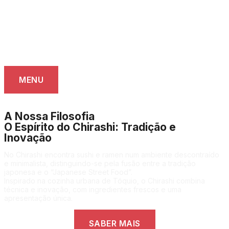
MENU
A Nossa Filosofia
O Espírito do Chirashi: Tradição e
Inovação
No Chirashi encontra sushi e ramen num ambiente descontraído
e minimalista, distinguindo-se pela fusão entre a tradição
japonesa e o “Japanese Street Food”.
Inspirado na cozinha urbana de Tóquio, o Chirashi combina
técnica e inovação, com ingredientes frescos e uma
apresentação única.
SABER MAIS