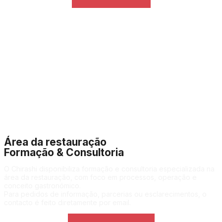
Área da restauração
Formação & Consultoria
O Chirashi disponibiliza formação e consultoria especializada na
área da restauração, com foco em processos, operação e
conceito gastronómico.
Para pedidos de informação, parcerias ou esclarecimentos, o
contacto é feito diretamente por email.