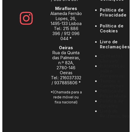
Miraflores
Política de
Alameda Fernão
Privacidade
Lopes, 26,
1495-133 Lisboa
Política de
Tel.:
215 886
Cookies
396
/
912 096
044 *
Livro de
Reclamações
Oeiras
Rua da Quinta
Contactos
das Palmeiras,
Chirashi
n.º 82A,
Informação
2780-146
sobre
Oeiras
Alergénios
Tel.:
216037332
Termos e
/
937885806 *
Condições
Política de
*(Chamada para a
Privacidade
rede móvel ou
Política de
fixa nacional)
Cookies
Livro de
Reclamações